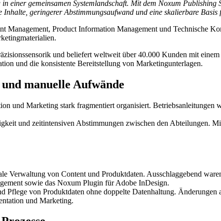
 in einer gemeinsamen Systemlandschaft. Mit dem Noxum Publishing St
te Inhalte, geringerer Abstimmungsaufwand und eine skalierbare Basis 
 Management, Product Information Management und Technische Kommuni
ketingmaterialien.
Präzisionssensorik und beliefert weltweit über 40.000 Kunden mit einem
ion und die konsistente Bereitstellung von Marketingunterlagen.
e und manuelle Aufwände
 und Marketing stark fragmentiert organisiert. Betriebsanleitungen w
lligkeit und zeitintensiven Abstimmungen zwischen den Abteilungen. M
ale Verwaltung von Content und Produktdaten. Ausschlaggebend waren 
nagement sowie das Noxum Plugin für Adobe InDesign.
und Pflege von Produktdaten ohne doppelte Datenhaltung. Änderungen 
entation und Marketing.