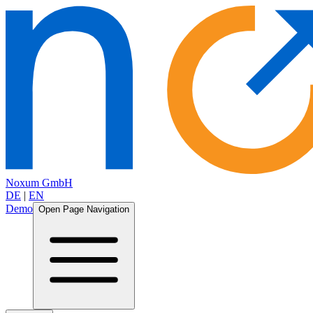
Noxum GmbH
DE
|
EN
Demo
Open Page Navigation