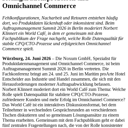
Omnichannel Commerce
Fehlkonfigurationen, Nacharbeit und Retouren entstehen häufig
dort, wo Produktdaten lückenhaft oder inkonsistent sind. Beim
Auftragsmanagement Summit 2026 in Berlin moderiert Norbert
Klinnert ein World Café, in dem er gemeinsam mit dem
Fachpublikum der Frage nachgeht, welche Rolle Datenqualität für
stabile CPQ/CTO-Prozesse und erfolgreichen Omnichannel
Commerce spielt.
Würzburg, 24. Juni 2026
– Die Noxum GmbH, Spezialist für
Produktdatenmanagement und Omnichannel Commerce, ist beim
Auftragsmanagement Summit 2026 in Berlin vertreten. Die
Fachkonferenz bringt am 24. und 25. Juni im Maritim proArte Hotel
Entscheider aus Industrie und Handel zusammen, die sich mit den
Herausforderungen moderner Auftragsabwicklung befassen.
Norbert Klinnert moderiert dort ein World Café zum Thema: Welche
Rolle spielt Datenqualität für stabilere CPQ/CTO-Prozesse,
zufriedenere Kunden und mehr Erfolg im Omnichannel Commerce?
Das World Café ist ein interaktives Diskussionsformat, bei dem
Teilnehmer in wechselnden Gesprächsrunden an verschiedenen
Tischen diskutieren und so gemeinsam Lösungsansätze zu einem
Thema erarbeiten. Gemeinsam mit dem Fachpublikum geht er dabei
fünf zentralen Fragestellungen nach, die von der Rolle konsistenter