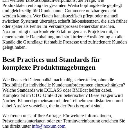
Ein weiterer Diskussionsschwerpunkt ist die Frage, wie
Produktdaten entlang der gesamten Wertschöpfungskette gepflegt
und gleichzeitig für Omnichannel Commerce nutzbar gemacht
werden können. Wer Daten kanalspezifisch pflegt oder manuell
zwischen Systemen überträgt, schafft Inkonsistenzen, die sich früher
oder später als Fehler im Verkaufsprozess bemerkbar machen.
Noxum bringt dazu konkrete Erfahrungen aus Projekten mit, in
denen zentrale Datenhaltung und strukturierte Auslieferung an alle
Kanäle die Grundlage für stabile Prozesse und zufriedenere Kunden
gelegt haben.
Best Practices und Standards für
komplexe Produktumgebungen
Wie lässt sich Datenqualität nachhaltig sicherstellen, ohne die
Flexibilität für individuelle Kundenanforderungen einzuschränken?
Welche Standards wie ECLASS oder BMEcat helfen dabei,
Komplexität im CTO-Umfeld zu beherrschen? Diese Fragen wird
Norbert Klinnert gemeinsam mit den Teilnehmern diskutieren und
dabei Ansätze vorstellen, die in der Praxis erprobt sind.
Wir freuen uns auf Ihre Anfrage. Für weitere Informationen,
Präsentationsunterlagen oder zur Terminvereinbarung erreichen Sie
uns direkt unter
info@noxum.com
.