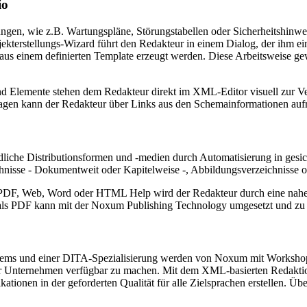
io
ngen, wie z.B. Wartungspläne, Störungstabellen oder Sicherheitshinw
kterstellungs-Wizard führt den Redakteur in einem Dialog, der ihm ei
us einem definierten Template erzeugt werden. Diese Arbeitsweise gewä
 Elemente stehen dem Redakteur direkt im XML‑Editor visuell zur Ve
agen kann der Redakteur über Links aus den Schemainformationen auf
liche Distributionsformen und -medien durch Automatisierung in gesic
chnisse - Dokumentweit oder Kapitelweise -, Abbildungsverzeichnisse o
. PDF, Web, Word oder HTML Help wird der Redakteur durch eine nahez
als PDF kann mit der Noxum Publishing Technology umgesetzt und zu 
tems und einer DITA‑Spezialisierung werden von Noxum mit Workshops 
n der Unternehmen verfügbar zu machen. Mit dem XML-basierten Redak
tionen in der geforderten Qualität für alle Zielsprachen erstellen. Ü