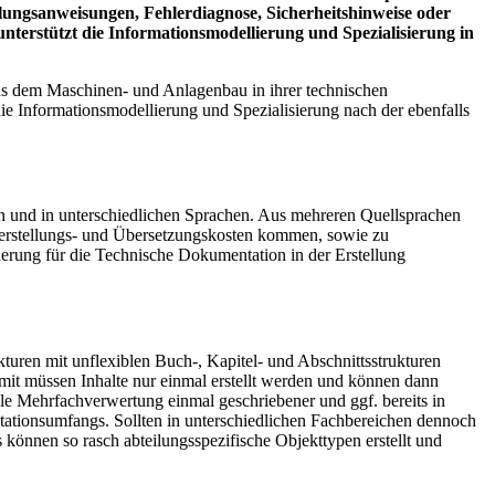
ungsanweisungen, Fehlerdiagnose, Sicherheitshinweise oder
erstützt die Informations­modellierung und Spezialisierung in
s dem Maschinen- und Anlagenbau in ihrer technischen
e Informationsmodellierung und Spezialisierung nach der ebenfalls
n und in unterschiedlichen Sprachen. Aus mehreren Quellsprachen
Herstellungs- und Übersetzungskosten kommen, sowie zu
derung für die Technische Dokumentation in der Erstellung
turen mit unflexiblen Buch-, Kapitel- und Abschnittsstrukturen
Somit müssen Inhalte nur einmal erstellt werden und können dann
le Mehrfachverwertung einmal geschriebener und ggf. bereits in
ntationsumfangs. Sollten in unterschiedlichen Fachbereichen dennoch
 können so rasch abteilungsspezifische Objekttypen erstellt und