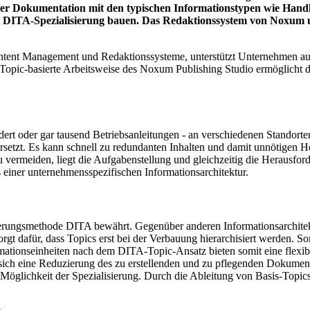
r Dokumentation mit den typischen Informationstypen wie Handl
 DITA‑Spezialisierung bauen. Das Redaktionssystem von Noxum unt
tent Management und Redaktionssysteme, unterstützt Unternehmen au
pic‑basierte Arbeitsweise des Noxum Publishing Studio ermöglicht di
rt oder gar tausend Betriebsanleitungen - an verschiedenen Standorte
setzt. Es kann schnell zu redundanten Inhalten und damit unnötigen 
 vermeiden, liegt die Aufgabenstellung und gleichzeitig die Herausfor
 einer unternehmensspezifischen Informationsarchitektur.
urierungsmethode DITA bewährt. Gegenüber anderen Informationsarchitek
orgt dafür, dass Topics erst bei der Verbauung hierarchisiert werden. 
mationseinheiten nach dem DITA‑Topic‑Ansatz bieten somit eine flexib
t sich eine Reduzierung des zu erstellenden und zu pflegenden Dokume
 Möglichkeit der Spezialisierung. Durch die Ableitung von Basis-Topics