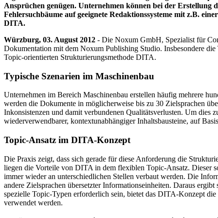
Ansprüchen genügen. Unternehmen können bei der Erstellung de
Fehlersuchbäume auf geeignete Redaktionssysteme mit z.B. einer
DITA.
Würzburg, 03. August 2012
- Die Noxum GmbH, Spezialist für Con
Dokumentation mit dem Noxum Publishing Studio. Insbesondere die To
Topic-orientierten Strukturierungsmethode DITA.
Typische Szenarien im Maschinenbau
Unternehmen im Bereich Maschinenbau erstellen häufig mehrere hunde
werden die Dokumente in möglicherweise bis zu 30 Zielsprachen über
Inkonsistenzen und damit verbundenen Qualitätsverlusten. Um dies zu
wiederverwendbarer, kontextunabhängiger Inhaltsbausteine, auf Basis
Topic-Ansatz im DITA-Konzept
Die Praxis zeigt, dass sich gerade für diese Anforderung die Strukt
liegen die Vorteile von DITA in dem flexiblen Topic-Ansatz. Dieser s
immer wieder an unterschiedlichen Stellen verbaut werden. Die Infor
andere Zielsprachen übersetzter Informationseinheiten. Daraus ergib
spezielle Topic-Typen erforderlich sein, bietet das DITA-Konzept die
verwendet werden.