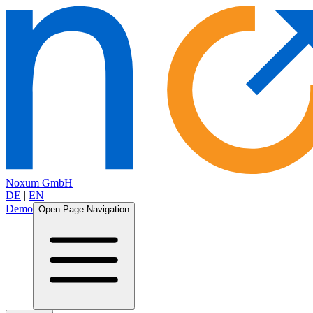
Noxum GmbH
DE
|
EN
Demo
Open Page Navigation