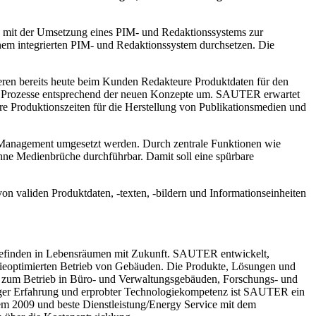
mit der Umsetzung eines PIM- und Redaktionssystems zur
inem integrierten PIM- und Redaktionssystem durchsetzen. Die
eren bereits heute beim Kunden Redakteure Produktdaten für den
terne Prozesse entsprechend der neuen Konzepte um. SAUTER erwartet
e Produktionszeiten für die Herstellung von Publikationsmedien und
 Management umgesetzt werden. Durch zentrale Funktionen wie
ne Medienbrüche durchführbar. Damit soll eine spürbare
 validen Produktdaten, -texten, -bildern und Informationseinheiten
befinden in Lebensräumen mit Zukunft. SAUTER entwickelt,
ergieoptimierten Betrieb von Gebäuden. Die Produkte, Lösungen und
s zum Betrieb in Büro- und Verwaltungsgebäuden, Forschungs- und
hriger Erfahrung und erprobter Technologiekompetenz ist SAUTER ein
tem 2009 und beste Dienstleistung/Energy Service mit dem