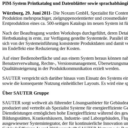
PIM-System Printkatalog und Datenblätter sowie sprachabhängi
Würzburg, 29. Juni 2011
- Die Noxum GmbH, Spezialist für Conte
Produktion mehrsprachiger, zielgruppenorientierter und crossmediale
Erstproduktion eines ca. 500-seitigen Katalogs im neuen System ist f
Nach der Beauftragung wurden Workshops durchgeführt, deren Detail
Herbstkatalog in erste, zur Verfügung gestellte Systemteile. Parall
sich von der Systemeinführung konsistente Produktdaten und damit v
im Endeffekt eine Reduzierung der Kosten.
Auf einer Bedienoberfläche und aus einem System heraus können na
Benutzerverwaltung, Rechte-, Versionsmanagement, Übersetzungsman
Qualitätssteigerung in der Produktkommunikation erzielt werden.
SAUTER verspricht sich darüber hinaus vom Einsatz des Systems eine
sowie die konsequente Nutzung einheitlicher Layouts. Es wird eine 
Über SAUTER Gruppe
SAUTER sorgt weltweit als führender Lösungsanbieter für Gebäudea
produziert und vertreibt als Spezialist Systeme für energieeffizien
Dienstleistungen ermöglichen hohe Energieeffizienz während des ge
Bildungsstätten, Krankenhäusern, Industrie- und Laborgebäuden, Flu
ausgewiesener Systemintegrator, der für kontinuierliche Innovation 