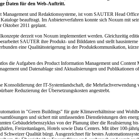
ge Daten für den Web-Auftritt.
nt Management und Redaktionssysteme, ist vom SAUTER Head Office 
r Kataloge beauftragt. Im Anbieterverfahren konnte sich Noxum mit se
ür Oktober 2011 geplant.
konzepte derzeit von Noxum implementiert werden. Gleichzeitig editi
el überarbeitet SAUTER ihre Produkt- und Bilddaten und stellt hausin
erbunden eine Qualitätssteigerung in der Produktkommunikation, kürzer
htlos die Aufgaben des Product Information Management und Content
agement und Datenablage sind Aktualisierungen und Publikationen oh
 Konsolidierung der IT-Systemlandschaft, die Mehrfachverwendung von
spürbare Reduzierung der Übersetzungskosten angestrebt.
utomation in "Green Buildings" für gute Klimaverhältnisse und Wohl
te Gesamtlösungen und sichert mit umfassenden Dienstleistungen den en
samten Gebäudelebenszyklus von der Planung über die Realisierung bi
ghäfen, Freizeitanlagen, Hotels sowie Data Centers. Mit über 100-jä
und Schweizer Qualität bürgt. Ausgezeichnet für bestes Automationssys