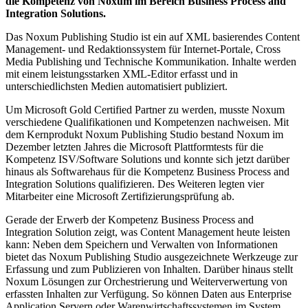
die Kompetenz von Noxum im Bereich Business Process and
Integration Solutions.
Das Noxum Publishing Studio ist ein auf XML basierendes Content
Management- und Redaktionssystem für Internet-Portale, Cross
Media Publishing und Technische Kommunikation. Inhalte werden
mit einem leistungsstarken XML-Editor erfasst und in
unterschiedlichsten Medien automatisiert publiziert.
Um Microsoft Gold Certified Partner zu werden, musste Noxum
verschiedene Qualifikationen und Kompetenzen nachweisen. Mit
dem Kernprodukt Noxum Publishing Studio bestand Noxum im
Dezember letzten Jahres die Microsoft Plattformtests für die
Kompetenz ISV/Software Solutions und konnte sich jetzt darüber
hinaus als Softwarehaus für die Kompetenz Business Process and
Integration Solutions qualifizieren. Des Weiteren legten vier
Mitarbeiter eine Microsoft Zertifizierungsprüfung ab.
Gerade der Erwerb der Kompetenz Business Process and
Integration Solution zeigt, was Content Management heute leisten
kann: Neben dem Speichern und Verwalten von Informationen
bietet das Noxum Publishing Studio ausgezeichnete Werkzeuge zur
Erfassung und zum Publizieren von Inhalten. Darüber hinaus stellt
Noxum Lösungen zur Orchestrierung und Weiterverwertung von
erfassten Inhalten zur Verfügung. So können Daten aus Enterprise
Application Servern oder Warenwirtschaftssystemen im System