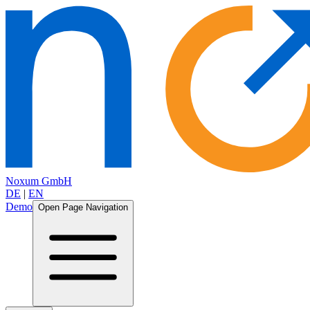
Noxum GmbH
DE
|
EN
Demo
Open Page Navigation