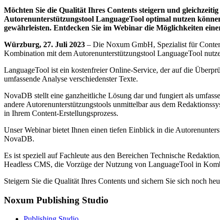
Möchten Sie die Qualität Ihres Contents steigern und gleichzeit
Autorenunterstützungstool LanguageTool optimal nutzen können. 
gewährleisten. Entdecken Sie im Webinar die Möglichkeiten eine
Würzburg, 27. Juli 2023
– Die Noxum GmbH, Spezialist für Content
Kombination mit dem Autorenunterstützungstool LanguageTool nutz
LanguageTool ist ein kostenfreier Online-Service, der auf die Überprü
umfassende Analyse verschiedenster Texte.
NovaDB stellt eine ganzheitliche Lösung dar und fungiert als umfas
andere Autorenunterstützungstools unmittelbar aus dem Redaktionssys
in Ihrem Content-Erstellungsprozess.
Unser Webinar bietet Ihnen einen tiefen Einblick in die Autoren
NovaDB.
Es ist speziell auf Fachleute aus den Bereichen Technische Redaktio
Headless CMS, die Vorzüge der Nutzung von LanguageTool in Kombi
Steigern Sie die Qualität Ihres Contents und sichern Sie sich noch he
Noxum Publishing Studio
Publishing Studio