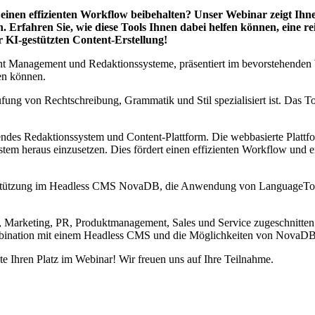
ig einen effizienten Workflow beibehalten? Unser Webinar zeigt Ih
Erfahren Sie, wie diese Tools Ihnen dabei helfen können, eine r
r KI-gestützten Content-Erstellung!
 Management und Redaktionssysteme, präsentiert im bevorstehenden 
en können.
fung von Rechtschreibung, Grammatik und Stil spezialisiert ist. Das To
sendes Redaktionssystem und Content-Plattform. Die webbasierte Platt
tem heraus einzusetzen. Dies fördert einen effizienten Workflow und e
unterstützung im Headless CMS NovaDB, die Anwendung von LanguageT
n, Marketing, PR, Produktmanagement, Sales und Service zugeschnitten.
nation mit einem Headless CMS und die Möglichkeiten von NovaDB al
ute Ihren Platz im Webinar! Wir freuen uns auf Ihre Teilnahme.