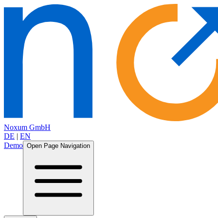
Noxum GmbH
DE
|
EN
Demo
Open Page Navigation