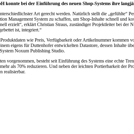
H konnte bei der Einführung des neuen Shop-Systems ihre langjä
rschiedlichster Art gerecht werden. Natürlich stellt die „gefühlte“ P
ormation Management System zu schaffen, um Shop-Inhalte schnell und ko
l erzielt“, erklärt Christian Straus, zuständiger Projektleiter bei 
ettet ist, integriert.“
ie Produktdaten wie Preis, Verfügbarkeit oder Artikelnummer kommen v
inem eigens für Duttenhofer entwickelten Datastore, dessen Inhalte ü
 System Noxum Publishing Studio.
 vorgenommen, besteht seit Einführung des Systems eine echte Trennu
mehr als 70% reduzieren. Und neben der leichten Portierbarkeit der Pr
 realisierbar.