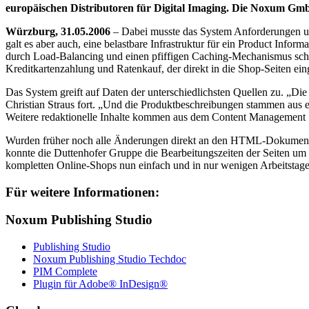
europäischen Distributoren für Digital Imaging. Die Noxum Gmb
Würzburg, 31.05.2006
– Dabei musste das System Anforderungen unte
galt es aber auch, eine belastbare Infrastruktur für ein Product Inf
durch Load-Balancing und einen pfiffigen Caching-Mechanismus schnel
Kreditkartenzahlung und Ratenkauf, der direkt in die Shop-Seiten eingeb
Das System greift auf Daten der unterschiedlichsten Quellen zu. „D
Christian Straus fort. „Und die Produktbeschreibungen stammen aus e
Weitere redaktionelle Inhalte kommen aus dem Content Management
Wurden früher noch alle Änderungen direkt an den HTML-Dokumenten
konnte die Duttenhofer Gruppe die Bearbeitungszeiten der Seiten um 
kompletten Online-Shops nun einfach und in nur wenigen Arbeitstagen
Für weitere Informationen:
Noxum Publishing Studio
Publishing Studio
Noxum Publishing Studio Techdoc
PIM Complete
Plugin für Adobe® InDesign®