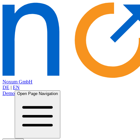
Noxum GmbH
DE
|
EN
Demo
Open Page Navigation