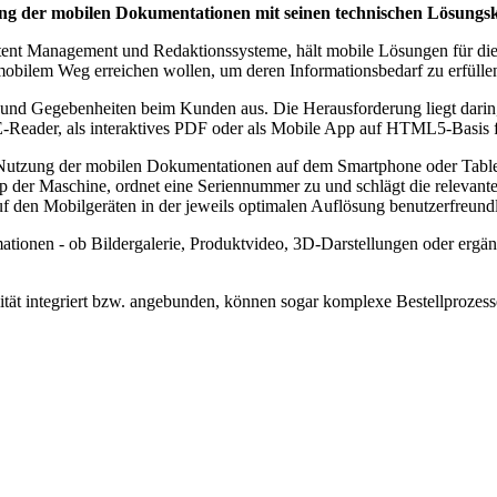
ung der mobilen Dokumentationen mit seinen technischen Lösungs
nt Management und Redaktionssysteme, hält mobile Lösungen für die 
mobilem Weg erreichen wollen, um deren Informationsbedarf zu erfülle
nd Gegebenheiten beim Kunden aus. Die Herausforderung liegt darin, 
-Reader, als interaktives PDF oder als Mobile App auf HTML5-Basis 
 Nutzung der mobilen Dokumentationen auf dem Smartphone oder Table
p der Maschine, ordnet eine Seriennummer zu und schlägt die relevant
f den Mobilgeräten in der jeweils optimalen Auflösung benutzerfreund
mationen - ob Bildergalerie, Produktvideo, 3D-Darstellungen oder ergä
ät integriert bzw. angebunden, können sogar komplexe Bestellprozesse