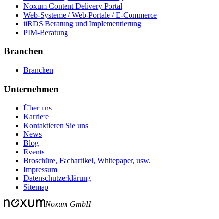
Noxum Content Delivery Portal
Web-Systeme / Web-Portale / E-Commerce
iiRDS Beratung und Implementierung
PIM-Beratung
Branchen
Branchen
Unternehmen
Über uns
Karriere
Kontaktieren Sie uns
News
Blog
Events
Broschüre, Fachartikel, Whitepaper, usw.
Impressum
Datenschutzerklärung
Sitemap
Noxum GmbH