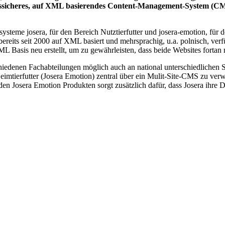
unftssicheres, auf XML basierendes Content-Management-System (
ysteme josera, für den Bereich Nutztierfutter und josera-emotion, für 
ereits seit 2000 auf XML basiert und mehrsprachig, u.a. polnisch, verfü
L Basis neu erstellt, um zu gewährleisten, dass beide Websites forta
hiedenen Fachabteilungen möglich auch an national unterschiedlichen S
mtierfutter (Josera Emotion) zentral über ein Mulit-Site-CMS zu verwa
den Josera Emotion Produkten sorgt zusätzlich dafür, dass Josera ihre D