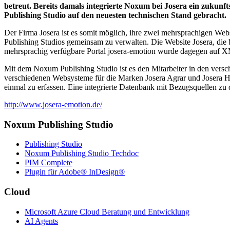
betreut. Bereits damals integrierte Noxum bei Josera ein zuk
Publishing Studio auf den neuesten technischen Stand gebracht.
Der Firma Josera ist es somit möglich, ihre zwei mehrsprachigen Webs
Publishing Studios gemeinsam zu verwalten. Die Website Josera, die b
mehrsprachig verfügbare Portal josera-emotion wurde dagegen auf XM
Mit dem Noxum Publishing Studio ist es den Mitarbeiter in den versc
verschiedenen Websysteme für die Marken Josera Agrar und Josera Hei
einmal zu erfassen. Eine integrierte Datenbank mit Bezugsquellen zu 
http://www.josera-emotion.de/
Noxum Publishing Studio
Publishing Studio
Noxum Publishing Studio Techdoc
PIM Complete
Plugin für Adobe® InDesign®
Cloud
Microsoft Azure Cloud Beratung und Entwicklung
AI Agents