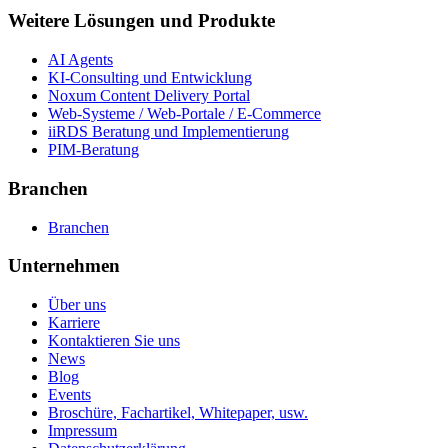
Weitere Lösungen und Produkte
AI Agents
KI-Consulting und Entwicklung
Noxum Content Delivery Portal
Web-Systeme / Web-Portale / E-Commerce
iiRDS Beratung und Implementierung
PIM-Beratung
Branchen
Branchen
Unternehmen
Über uns
Karriere
Kontaktieren Sie uns
News
Blog
Events
Broschüre, Fachartikel, Whitepaper, usw.
Impressum