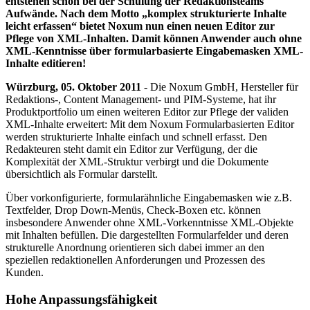
entstehen schon bei der Schulung der Redaktionsteams
Aufwände. Nach dem Motto „komplex strukturierte Inhalte
leicht erfassen“ bietet Noxum nun einen neuen Editor zur
Pflege von XML-Inhalten. Damit können Anwender auch ohne
XML-Kenntnisse über formularbasierte Eingabemasken XML-
Inhalte editieren!
Würzburg, 05. Oktober 2011
- Die Noxum GmbH, Hersteller für
Redaktions-, Content Management- und PIM-Systeme, hat ihr
Produktportfolio um einen weiteren Editor zur Pflege der validen
XML-Inhalte erweitert: Mit dem Noxum Formularbasierten Editor
werden strukturierte Inhalte einfach und schnell erfasst. Den
Redakteuren steht damit ein Editor zur Verfügung, der die
Komplexität der XML-Struktur verbirgt und die Dokumente
übersichtlich als Formular darstellt.
Über vorkonfigurierte, formularähnliche Eingabemasken wie z.B.
Textfelder, Drop Down-Menüs, Check-Boxen etc. können
insbesondere Anwender ohne XML-Vorkenntnisse XML-Objekte
mit Inhalten befüllen. Die dargestellten Formularfelder und deren
strukturelle Anordnung orientieren sich dabei immer an den
speziellen redaktionellen Anforderungen und Prozessen des
Kunden.
Hohe Anpassungsfähigkeit