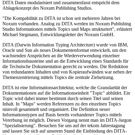
DITA Daten modularisiert und zusammenfasst entspricht dem
Ablagekonzept des Noxum Publishing Studios.
"Die Kompabilität zu DITA ist schon seit mehreren Jahren bei
Noxum vorhanden. Analog zu DITA werden im Noxum Publishing
Studio Informationen mittels Topics und Maps strukturiert", erläutert
Michael Stegmann, Entwicklungsleiter der Noxum GmbH.
DITA (Darwin Information Typing Architecture) wurde von IBM,
Oracle und Sun als neues Dokumentenformat entwickelt, um den
wachsenden Ansprüchen an die Wiederverwendung einzelner
Informationsbausteine und an die Entwicklung eines Standards für
die Technische Dokumentation gerecht zu werden. Die Reduktion
von redundanten Inhalten und von Kopieraufwänden war neben der
Themenzentrierung mittels Topics die zentrale Zielsetzung.
DITA ist eine Informationsarchitektur, welche die Granularität der
Dokumentationen auf die Informationseinheit "Topic" abbildet. Ein
Topic wird dabei immer bestimmt durch seinen Titel und seinen
Inhalt. In "Maps" werden Referenzen zu den einzelnen Topics
sinnvoll gesammelt und organisiert. Die Definition neuer
Informationstypen auf Basis bereits vorhandener Topics mittels
Vererbung ist möglich. Diesen Vorgang nennt man im DITA-Jargon
"Spezialisierung". Besuchen Sie uns auf der tekom Jahrestagung
und lassen Sie sich auf unserem Stand die Einbindung des DITA-